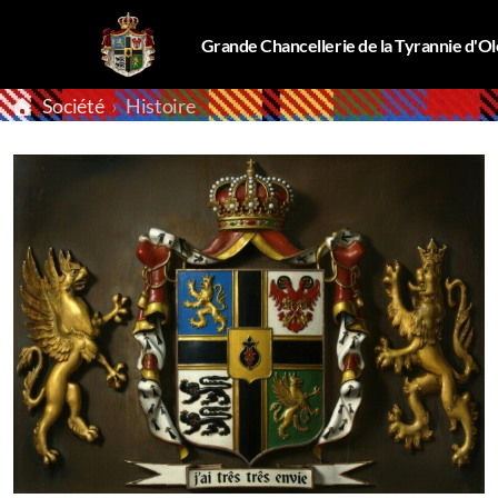
Grande Chancellerie de la Tyrannie d'O
Société
Histoire
Tyran
Symboles
Histoire
Transports
Ville d'Addictionville
Commerce
Infrastructures & Industrie