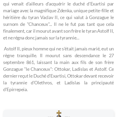
qui venait d'ailleurs d'acquérir le duché d'Exartisi par
mariage avec la magnifique Zdenka, unique petite-fille et
héritière du tyran Vaclav II, ce qui valut à Gonzague le
surnom de "Chanceux"... Il ne le fut pas tant que cela
finalement, car il mourut avant son frère le tyran Astolf II,
et ne régna donc jamais sur la tyrannie...
Astolf II, pieux homme qui ne s'était jamais marié, eut un
règne tranquille. Il mourut sans descendance le 27
septembre 861, laissant la main aux fils de son frère
Gonzague "le Chanceux": Ottokar, Ladislas et Astolf. Ce
dernier reçut le Duché d'Exartisi, Ottokar devant recevoir
la tyrannie d'Olethros, et Ladislas la principauté
d'Epirrepeia.