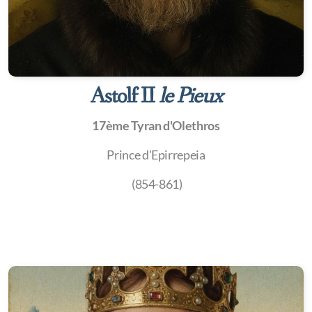
Astolf II
le Pieux
17ème Tyran d'Olethros
Prince d'Epirrepeia
(854-861)