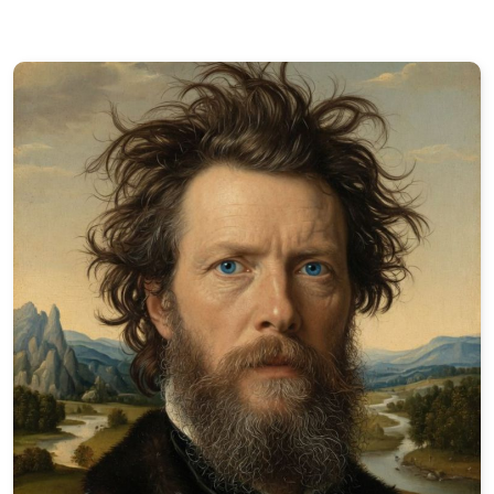
Ordre des Chevaliers d'Olethros
Ordre de la Panthère d'Exartisi
Ordre Astorgien d'Olethros
Ordre de la Couronne d'Olethros
Ordre de la Grenade d'Olethros
Ordre de la Nature d'Olethros
Ordre Primatal de Saint Haakon
Ordre National d'Olethros