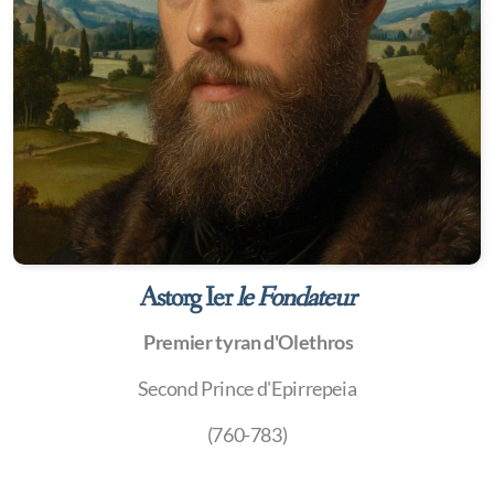
Médailles Civiles
Gardes Militaires
Forces Terrestres
Forces Navales
Astorg Ier
le Fondateur
Forces Aériennes
Premier tyran d'Olethros
Portraits
Second Prince d'Epirrepeia
(760-783)