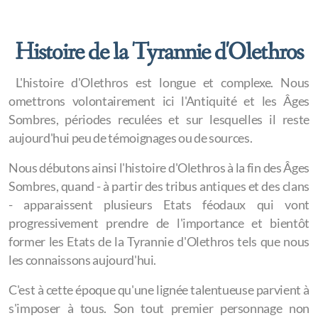
Art & Culture
Histoire de la Tyrannie d'Olethros
L'histoire d'Olethros est longue et complexe. Nous
omettrons volontairement ici l'Antiquité et les Âges
Gouvernement
Sombres, périodes reculées et sur lesquelles il reste
Haut Conseil
aujourd'hui peu de témoignages ou de sources.
Grande Chancellerie
Nous débutons ainsi l'histoire d'Olethros à la fin des Âges
Sombres, quand - à partir des tribus antiques et des clans
Corps Diplomatique
- apparaissent plusieurs Etats féodaux qui vont
progressivement prendre de l'importance et bientôt
Parlement
former les Etats de la Tyrannie d'Olethros tels que nous
Maison du Tyran
les connaissons aujourd'hui. ​
Collège des Armes
C'est à cette époque qu'une lignée talentueuse parvient à
s'imposer à tous. Son tout premier personnage non