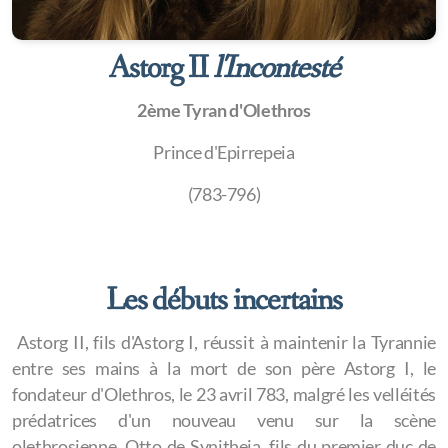
Astorg II
l'Incontesté
2ème Tyran d'Olethros
Prince d'Epirrepeia
(783-796)
Les débuts incertains
Astorg II, fils d'Astorg I, réussit à maintenir la Tyrannie
entre ses mains à la mort de son père Astorg I, le
fondateur d'Olethros, le 23 avril 783, malgré les velléités
prédatrices d'un nouveau venu sur la scène
olethrosienne, Otto de Synitheia, fils du premier duc de