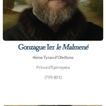
Gonzague Ier
le Malmené
4ème Tyran d'Olethros
Prince d'Epirrepeia
(799-801)