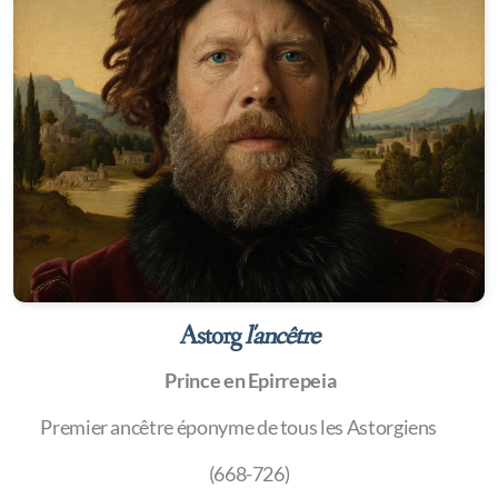
Apati
Filargiria
Periorismos
Katanalosi
Fanatico
Pohibiel
Aldatma
Astorg
l'ancêtre
Skaza
Prince en Epirrepeia
Fördärv
Premier ancêtre éponyme de tous les Astorgiens
Sioli
(668-726)
Polandie