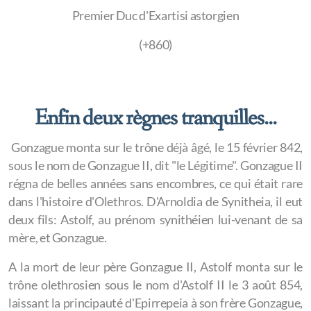
Premier Duc d'Exartisi astorgien
(+860)
Enfin deux règnes tranquilles...
Gonzague monta sur le trône déjà âgé, le 15 février 842,
sous le nom de Gonzague II, dit "le Légitime". Gonzague II
régna de belles années sans encombres, ce qui était rare
dans l'histoire d'Olethros. D'Arnoldia de Synitheia, il eut
deux fils: Astolf, au prénom synithéien lui-venant de sa
mère, et Gonzague.
A la mort de leur père Gonzague II, Astolf monta sur le
trône olethrosien sous le nom d'Astolf II le 3 août 854,
laissant la principauté d'Epirrepeia à son frère Gonzague,