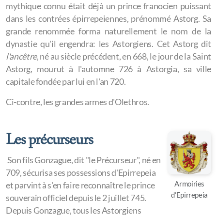
mythique connu était déjà un prince franocien puissant
dans les contrées épirrepeiennes, prénommé Astorg. Sa
grande renommée forma naturellement le nom de la
Epirrepeia
dynastie qu'il engendra: les Astorgiens. Cet Astorg dit
Addictionville
l'ancêtre
, né au siècle précédent, en 668, le jour de la Saint
Astorg, mourut à l'automne 726 à Astorgia, sa ville
Exartisi
capitale fondée par lui en l'an 720.
Synitheia
Ci-contre, les grandes armes d'Olethros.
Ypotagi
Les précurseurs
Intoxica
Poisonas
Son fils Gonzague, dit "le Précurseur", né en
709, sécurisa ses possessions d'Epirrepeia
Iruzur
Armoiries
et parvint à s'en faire reconnaître le prince
d'Epirrepeia
souverain officiel depuis le 2 juillet 745.
Pratarana
Depuis Gonzague, tous les Astorgiens