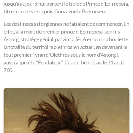
jusqu'à aujourd'hui portent le titre de Prince d'Epirrepeia,
Nenkohliso
titre incontesté depuis Gonzague le Précurseur. ​
Tartaros
Les destinées astorgiennes ne faisaient de commencer. En
Pirazmos
effet, à la mort du premier prince d'Epirrepeia, son fils
Astorg, stratège génial, parvint à fédérer sous sa houlette
Pristrasyestan
la totalité du territoire olethrosien actuel, en devenant le
tout premier Tyran d'Olethros sous le nom d'Astorg I,
Exapatisi
aussi appelé le "Fondateur". Ce jour béni était le 31 août
Atimoresia
760.
Via
Rhith
Suchtenland
Paresthisi