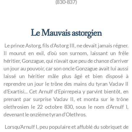
(830-837)
Le Mauvais astorgien
Le prince Astorg, fils d'Astorg III, ne devait jamais régner.
Il mourut en exil, d'où son surnom, laissant un frêle
héritier, Gonzague, qui n'avait que peu de chance d'arriver
un jour au pouvoir, car son oncle Gonzague avait lui aussi
laissé un héritier mâle plus âgé et bien disposé à
reprendre un jour le trône des mains du tyran Vaclav II
d'Exartisi... Cet Arnulf d'Epirrepeia y parvint bientôt, en
prenant par surprise Vaclav II, et monta sur le trône
olethrosien le 22 octobre 830, sous le nom d'Arnulf I,
devenant le onzième tyran d'Olethros.
Lorsqu'Arnulf I, peu populaire et affublé du sobriquet de