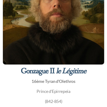
Gonzague II
le Légitime
16ème Tyran d'Olethros
Prince d'Epirrepeia
(842-854)