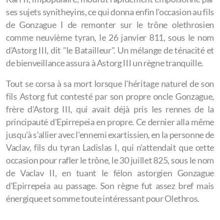
ses sujets synitheyins, ce qui donna enfin l'occasion au fils
de Gonzague I de remonter sur le trône olethrosien
comme neuvième tyran, le 26 janvier 811, sous le nom
d'Astorg III, dit "le Batailleur". Un mélange de ténacité et
de bienveillance assura à Astorg III un règne tranquille.
Tout se corsa à sa mort lorsque l'héritage naturel de son
fils Astorg fut contesté par son propre oncle Gonzague,
frère d'Astorg III, qui avait déjà pris les rennes de la
principauté d'Epirrepeia en propre. Ce dernier alla même
jusqu'à s'allier avec l'ennemi exartissien, en la personne de
Vaclav, fils du tyran Ladislas I, qui n'attendait que cette
occasion pour rafler le trône, le 30 juillet 825, sous le nom
de Vaclav II, en tuant le félon astorgien Gonzague
d'Epirrepeia au passage. Son règne fut assez bref mais
énergique et somme toute intéressant pour Olethros.